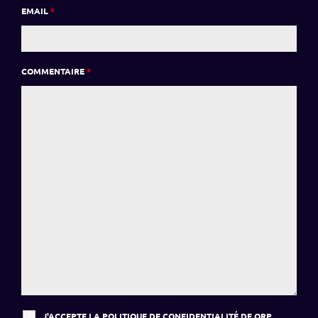
EMAIL
*
COMMENTAIRE
*
J'ACCEPTE LA
POLITIQUE DE CONFIDENTIALITÉ
DE QRP