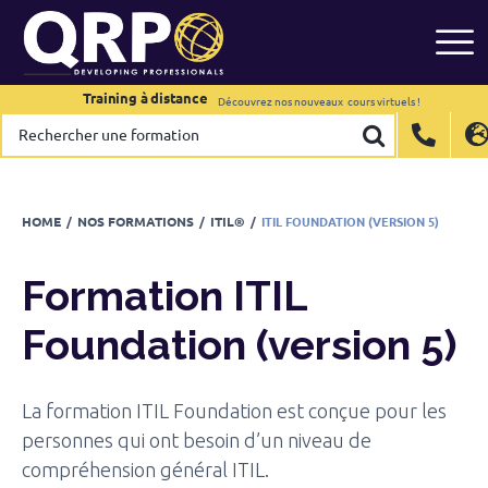
Formation
ITIL Foundation (version 5)
Skip
to
Calendrier
content
Training à distance
Training à distance
Découvrez nos nouveaux
Découvrez nos nouveaux
cours virtuels !
cours virtuels !
Rechercher
Rechercher
International
International
EN
EN
une
une
formation
formation
Belgium
Belgium
EN
EN
FR
FR
NL
NL
France
France
FR
FR
HOME
/
NOS FORMATIONS
/
ITIL®
/
ITIL FOUNDATION (VERSION 5)
Italy
Italy
IT
IT
Luxembourg
Luxembourg
EN
EN
FR
FR
Formation
ITIL
Spain
Spain
ES
ES
Foundation (version 5)
Switzerland
Switzerland
DE
DE
EN
EN
FR
FR
Netherlands
Netherlands
NL
NL
La formation ITIL Foundation est conçue pour les
personnes qui ont besoin d’un niveau de
compréhension général ITIL.