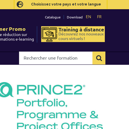
Choisissez votre pays et votre langue
Choisissez votre pays et votre langue
EN
EN
FR
FR
Catalogue
Catalogue
Download
Download
mer Promo
mer Promo
Training à distance
Training à distance
Découvrez nos nouveaux
Découvrez nos nouveaux
e réduction sur
e réduction sur
cours virtuels !
cours virtuels !
rmations e-learning
rmations e-learning
Rechercher
Rechercher
une
une
formation
formation