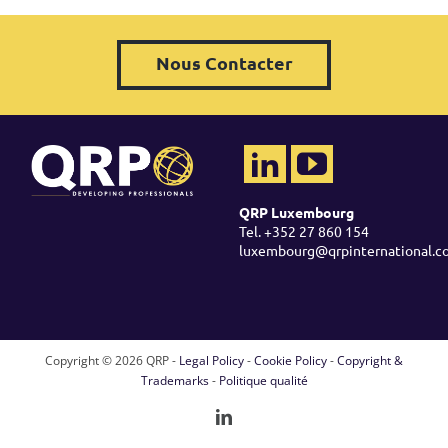
Nous Contacter
QRP Luxembourg
Tel. +352 27 860 154
luxembourg@qrpinternational.c
Copyright ©
2026 QRP -
Legal Policy
-
Cookie Policy
-
Copyright &
Trademarks
-
Politique qualité
LinkedIn