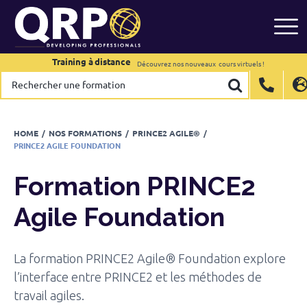
Formation
PRINCE2 Agile Foundation
Skip
to
Calendrier
content
Training à distance
Training à distance
Découvrez nos nouveaux
Découvrez nos nouveaux
cours virtuels !
cours virtuels !
Rechercher
Rechercher
International
International
EN
EN
une
une
formation
formation
Belgium
Belgium
EN
EN
FR
FR
NL
NL
France
France
FR
FR
HOME
/
NOS FORMATIONS
/
PRINCE2 AGILE®
/
PRINCE2 AGILE FOUNDATION
Italy
Italy
IT
IT
Luxembourg
Luxembourg
EN
EN
FR
FR
Formation
PRINCE2
Spain
Spain
ES
ES
Agile Foundation
Switzerland
Switzerland
DE
DE
EN
EN
FR
FR
Netherlands
Netherlands
NL
NL
La formation PRINCE2 Agile® Foundation explore
l’interface entre PRINCE2 et les méthodes de
travail agiles.